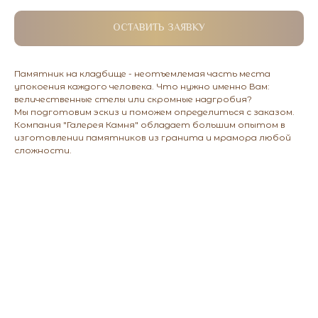
ОСТАВИТЬ ЗАЯВКУ
Памятник на кладбище - неотъемлемая часть места
упокоения каждого человека. Что нужно именно Вам:
величественные стелы или скромные надгробия?
Мы подготовим эскиз и поможем определиться с заказом.
Компания "Галерея Камня" обладает большим опытом в
изготовлении памятников из гранита и мрамора любой
сложности.