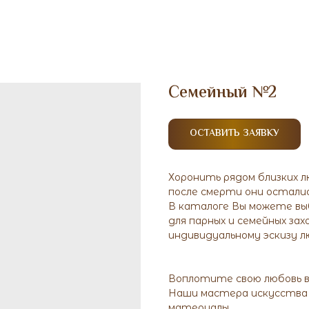
Семейный №2
ОСТАВИТЬ ЗАЯВКУ
Хоронить рядом близких л
после смерти они остали
В каталоге Вы можете выб
для парных и семейных за
индивидуальному эскизу 
Воплотите свою любовь в
Наши мастера искусства
материалы,