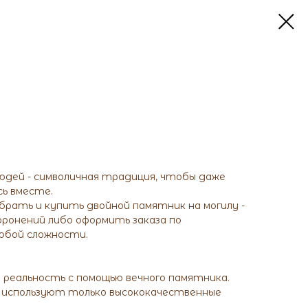
юдей - символичная традиция, чтобы даже
сь вместе.
рать и купить двойной памятник на могилу -
хоронений либо оформить заказа по
любой сложности.
 реальность с помощью вечного памятника.
 используют только высококачественные